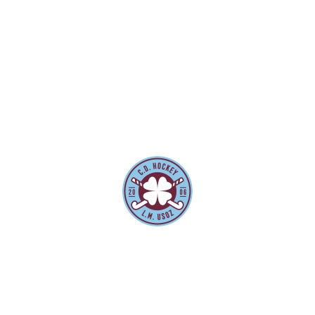
HONOR B!!
SER
Lo último
Más noticias
SEMIFINALES FASE DE ASCENSO SENIOR
MASCULINO HIERBA
NOTICIAS DEL CLUB.
NACHO HUIDOBRO.
hace 2 meses